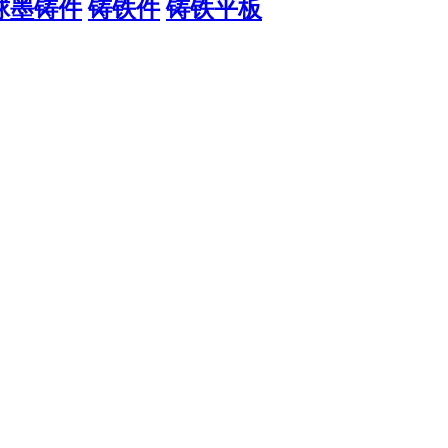
球墨铸件
铸铁件
铸铁平板