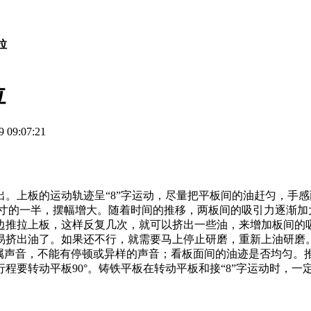
拉
拉
09:07:21
出。上板的运动轨迹呈“8”字运动，尽量把平板间的油赶匀，手
尺寸的一半，摆幅增大。随着时间的推移，两板间的吸引力逐渐
边推拉上板，这样反复几次，就可以挤出一些油，来增加板间的
易挤出油了。如果还不行，就需要马上停止研磨，重新上油研磨
属声音，不能有停顿或异样的声音；看板面间的油迹是否均匀。推
程要转动平板90°。铸铁平板在转动平板和接“8”字运动时，