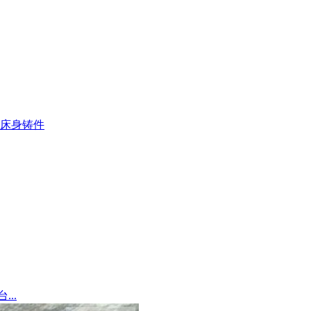
床身铸件
..