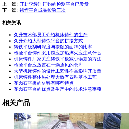
上一篇 :
开封李经理订购的检测平台已发货
下一篇 :
铆焊平台成品检验三次
相关资讯
久升技术部员工介绍机床铸件的生产
久升介绍大型铸铁平台的拼接方式
铸铁平板刮研深度与接触的面积的比率
检验平台铸件采用感应加热淬火应注意什么
机床铸件厂家关注铸铁平板减少误差的方法
检验平台应放置在干燥通风的仓库
大型机床铸件的设计工艺性不高影响其质量
机床铸件整体热处理大致有四种基本工艺
花岗石平板的材料有哪些特点
花岗石平台的优点及生产中的技术注意事项
相关产品