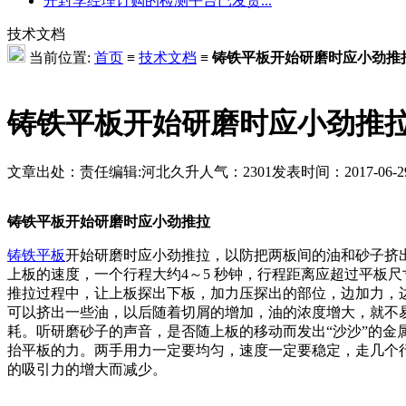
开封李经理订购的检测平台已发货...
技术文档
当前位置:
首页
≡
技术文档
≡
铸铁平板开始研磨时应小劲推
铸铁平板开始研磨时应小劲推
文章出处：
责任编辑:河北久升
人气：
2301
发表时间：2017-06-29 
铸铁平板开始研磨时应小劲推拉
铸铁平板
开始研磨时应小劲推拉，以防把两板间的油和砂子挤
上板的速度，一个行程大约4～5 秒钟，行程距离应超过平板
推拉过程中，让上板探出下板，加力压探出的部位，边加力，
可以挤出一些油，以后随着切屑的增加，油的浓度增大，就不
耗。听研磨砂子的声音，是否随上板的移动而发出“沙沙”的金
抬平板的力。两手用力一定要均匀，速度一定要稳定，走几个行
的吸引力的增大而减少。