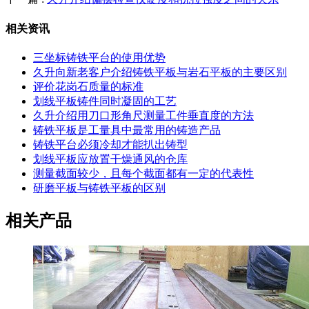
相关资讯
三坐标铸铁平台的使用优势
久升向新老客户介绍铸铁平板与岩石平板的主要区别
评价花岗石质量的标准
划线平板铸件同时凝固的工艺
久升介绍用刀口形角尺测量工件垂直度的方法
铸铁平板是工量具中最常用的铸造产品
铸铁平台必须冷却才能扒出铸型
划线平板应放置干燥通风的仓库
测量截面较少，且每个截面都有一定的代表性
研磨平板与铸铁平板的区别
相关产品