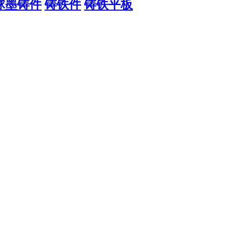
球墨铸件
铸铁件
铸铁平板