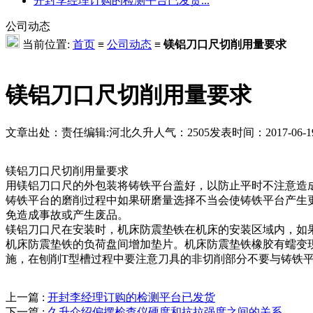
开封李经理订购的检测平台已发货...
公司动态
当前位置:
首页
≡
公司动态
≡
镁铝刀口尺切削用量要求
镁铝刀口尺切削用量要求
文章出处：
责任编辑:河北久升
人气：
2505
发表时间：2017-06-19 
镁铝刀口尺切削用量要求
用镁铝刀口尺的外包装将铸铁平台盖好，以防止平时不注意造
铸铁平台的磨削过程中如果研磨量选择不当会使铸铁平台产生
免造成事故或产生废品。
镁铝刀口尺在安装时，机床防震垫铁在机床的安装区域内，如
机床防震垫铁的负荷盘间增加垫片。机床防震垫铁橡胶有蠕变
施，在刨削T型槽过程中要注意刀具的非切削部分不要与铸铁
上一篇 :
开封李经理订购的检测平台已发货
下一篇 :
久升介绍偏摆检查仪硬度和抗拉强度之间的关系