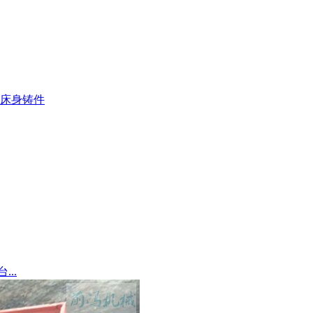
床身铸件
..