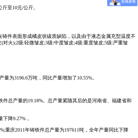
斤至10元/公斤。
在铸件表面形成橘皮状碳质缺陷，以及由于液态金属充型温度不
);2级:轻微皱皮;3级:中度皱皮;4级:重度皱皮;5级:严重皱
量为3196.6万吨，同比产量增加了10.55%。
铸铁件总产量的19.18%。总产量紧随其后的是河南省、福建省和
下降9.27%，
%;重庆2011年铸铁件总产量为197611吨，全年产量同比下降