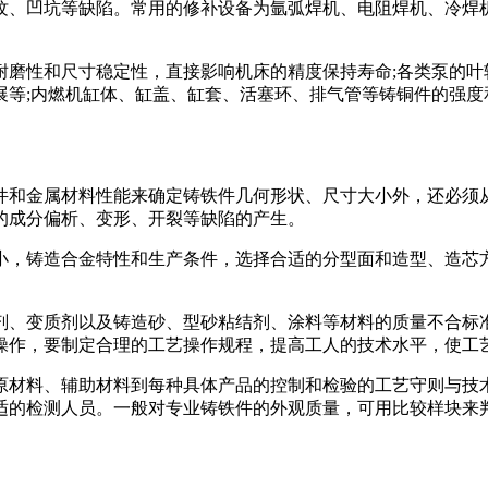
纹、凹坑等缺陷。常用的修补设备为氩弧焊机、电阻焊机、冷焊
耐磨性和尺寸稳定性，直接影响机床的精度保持寿命;各类泵的叶
展等;内燃机缸体、缸盖、缸套、活塞环、排气管等铸铜件的强度
件和金属材料性能来确定铸铁件几何形状、尺寸大小外，还必须
的成分偏析、变形、开裂等缺陷的产生。
小，铸造合金特性和生产条件，选择合适的分型面和造型、造芯
剂、变质剂以及铸造砂、型砂粘结剂、涂料等材料的质量不合标
操作，要制定合理的工艺操作规程，提高工人的技术水平，使工
原材料、辅助材料到每种具体产品的控制和检验的工艺守则与技
适的检测人员。一般对专业铸铁件的外观质量，可用比较样块来判