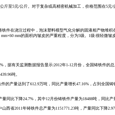
公斤至5元/公斤。对于复杂或高精密机械加工，价格范围在5元/公
铸铁件在浇注过程中，泡沫塑料模型气化分解的固液相产物堆积
60 mm的面积内皱皮的严重程度，分为5级。1级:很轻微皱皮(对火
67%，据有关监测数据报告显示:2012年1-12月份，全国铸铁件的总产
39.96吨。
铁件的产量达到了612.9万吨，同比产量增长47.16%，占到全国
件产量同比下降24.7%，其中12月份铸铁件产量为18488吨，同比产量
2011年铸铁件总产量为1151771.23吨，产量同比下降2.97