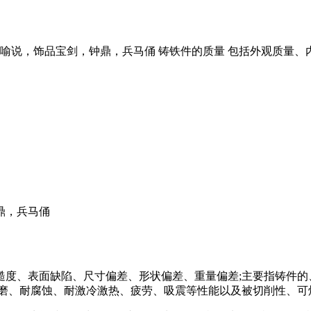
喻说，饰品宝剑，钟鼎，兵马俑 铸铁件的质量 包括外观质量
鼎，兵马俑
糙度、表面缺陷、尺寸偏差、形状偏差、重量偏差;主要指铸件的
耐磨、耐腐蚀、耐激冷激热、疲劳、吸震等性能以及被切削性、可