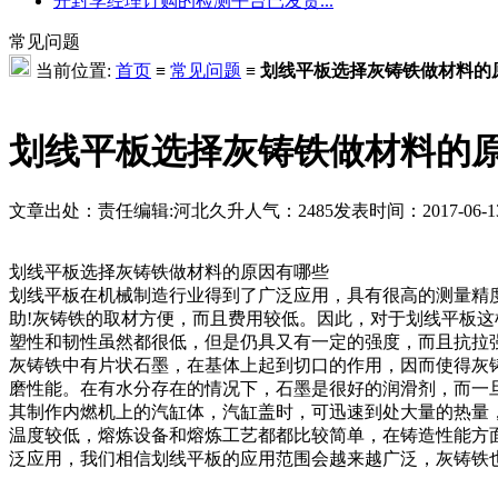
开封李经理订购的检测平台已发货...
常见问题
当前位置:
首页
≡
常见问题
≡
划线平板选择灰铸铁做材料的
划线平板选择灰铸铁做材料的
文章出处：
责任编辑:河北久升
人气：
2485
发表时间：2017-06-13 
划线平板选择灰铸铁做材料的原因有哪些
划线平板在机械制造行业得到了广泛应用，具有很高的测量精
助!灰铸铁的取材方便，而且费用较低。因此，对于划线平板这样
塑性和韧性虽然都很低，但是仍具又有一定的强度，而且抗拉强
灰铸铁中有片状石墨，在基体上起到切口的作用，因而使得灰
磨性能。在有水分存在的情况下，石墨是很好的润滑剂，而一
其制作内燃机上的汽缸体，汽缸盖时，可迅速到处大量的热量
温度较低，熔炼设备和熔炼工艺都都比较简单，在铸造性能方
泛应用，我们相信划线平板的应用范围会越来越广泛，灰铸铁