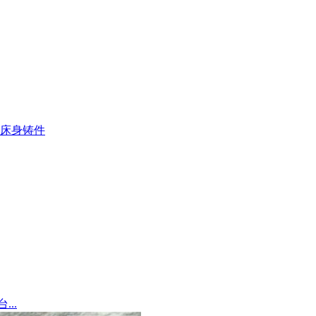
床身铸件
..