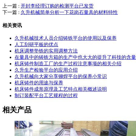
上一篇 :
开封李经理订购的检测平台已发货
下一篇 :
久升机械简单分析一下花岗石量具的材料特性
相关资讯
久升机械技术人员介绍铸铁平台的使用以及保养
人工刮研平板的优点
机床调整垫铁的实用调整方法
在量具中的铸铁方箱的生产中也大大的提升了科技的含量
机床铸件制造工厂的生产过程注意事项的相关介绍
久升生产检验平台的应用介绍
久升机械向大家分享铆焊平台的保养小常识
机床铸件的用途与保养
机床铸件成形原理及工艺特点相关概述说明
制订装配平台工艺规程的过程
相关产品