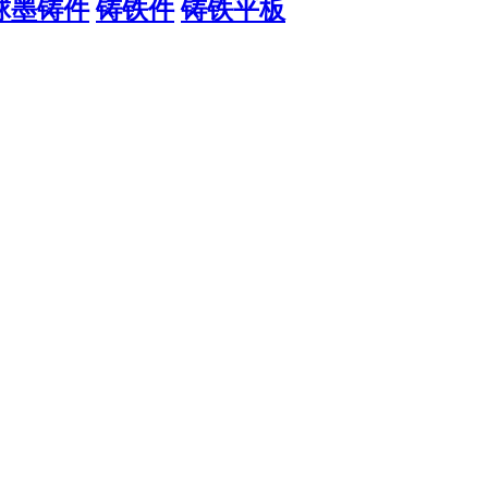
球墨铸件
铸铁件
铸铁平板