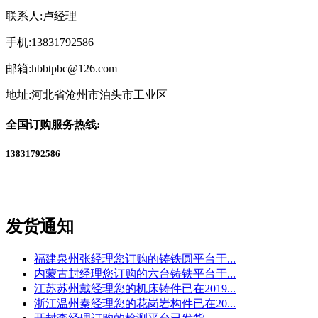
联系人:卢经理
手机:13831792586
邮箱:hbbtpbc@126.com
地址:河北省沧州市泊头市工业区
全国订购服务热线:
13831792586
发货通知
福建泉州张经理您订购的铸铁圆平台于...
内蒙古封经理您订购的六台铸铁平台于...
江苏苏州戴经理您的机床铸件已在2019...
浙江温州秦经理您的花岗岩构件已在20...