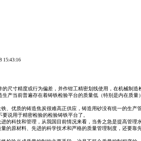
15:43:16
件的尺寸精度或行为偏差，并作钳工精密划线使用，在机械制造
造生产当前普遍存在着铸铁检验平台的质量低（特别是内在质量
磷生铁、优质的铸造焦炭很难高正供应，铸造用砂没有统一的生产
不要说用于精密检验的检验铸铁平台了。
先进的科技和管理，从我国目前情况来看，当务之急是提高管理
高质量的原材料、先进的科学技术和严格的质量管理制度，还要靠