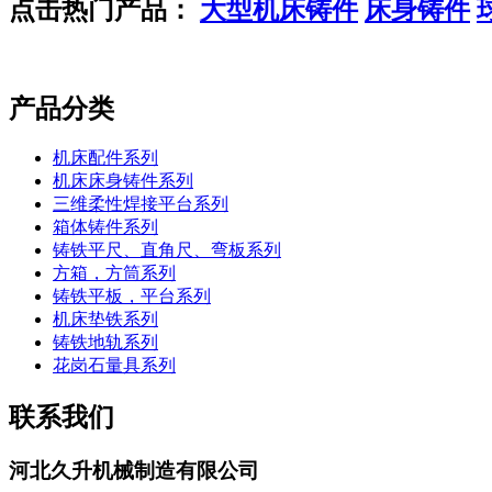
点击热门产品：
大型机床铸件
床身铸件
产品分类
机床配件系列
机床床身铸件系列
三维柔性焊接平台系列
箱体铸件系列
铸铁平尺、直角尺、弯板系列
方箱，方筒系列
铸铁平板，平台系列
机床垫铁系列
铸铁地轨系列
花岗石量具系列
联系我们
河北久升机械制造有限公司