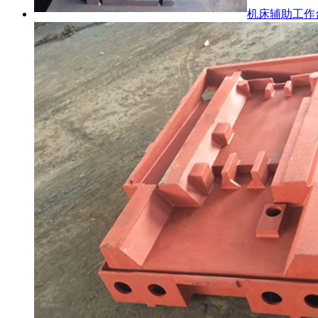
机床辅助工作台.