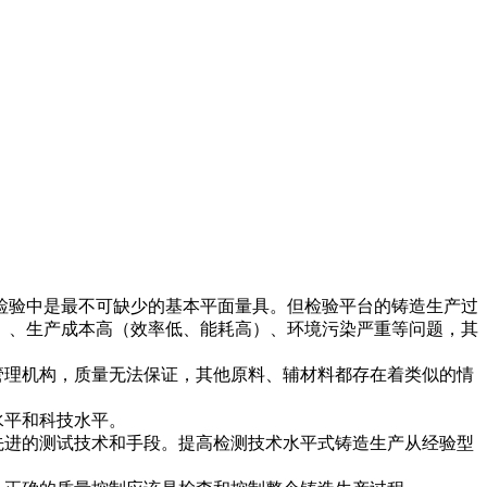
检验中是最不可缺少的基本平面量具。但检验平台的铸造生产过
）、生产成本高（效率低、能耗高）、环境污染严重等问题，其
管理机构，质量无法保证，其他原料、辅材料都存在着类似的情
水平和科技水平。
先进的测试技术和手段。提高检测技术水平式铸造生产从经验型