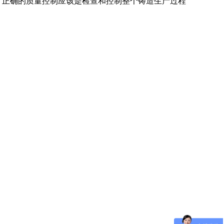
。正确的质量控制应该是检查和控制整个铸造生产过程